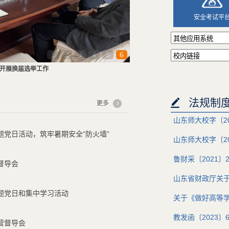
安全考试平
1
2
3
4
5
6
开展换届选举工作
法规制
更多
山东师大校字〔2
党日活动，筑牢暑期安全“防火墙”
山东师大校字〔2
鲁财采〔2021
督导会
山东省财政厅关
题党日和集中学习活动
关于《做好高等
教发函〔2023
营督导会